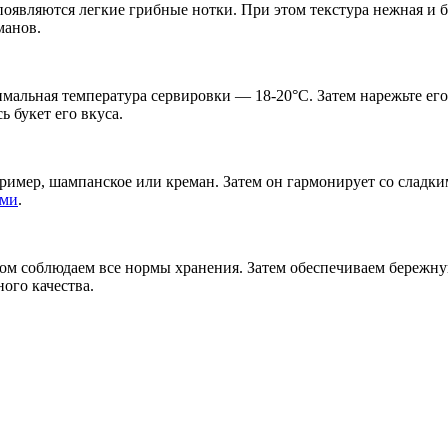
 появляются легкие грибные нотки. При этом текстура нежная и 
манов.
тимальная температура сервировки — 18-20°C. Затем нарежьте ег
ь букет его вкуса.
пример, шампанское или креман. Затем он гармонирует со сладк
ами
.
ом соблюдаем все нормы хранения. Затем обеспечиваем бережну
ого качества.