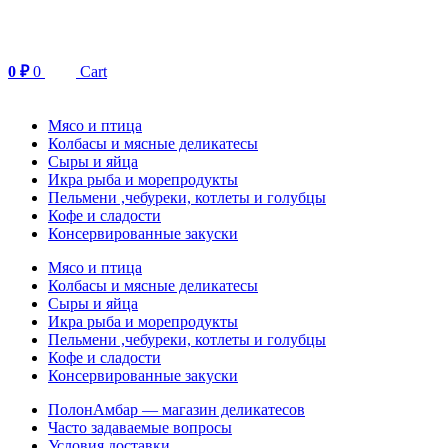
Перейти
к
содержимому
0
₽
0
Cart
Мясо и птица
Колбасы и мясные деликатесы
Сыры и яйца
Икра рыба и морепродукты
Пельмени ,чебуреки, котлеты и голубцы
Кофе и сладости
Консервированные закуски
Мясо и птица
Колбасы и мясные деликатесы
Сыры и яйца
Икра рыба и морепродукты
Пельмени ,чебуреки, котлеты и голубцы
Кофе и сладости
Консервированные закуски
ПолонАмбар — магазин деликатесов
Часто задаваемые вопросы
Условия доставки