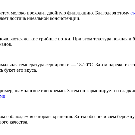
Затем молоко проходит двойную фильтрацию. Благодаря этому
с
ляет достичь идеальной консистенции.
 появляются легкие грибные нотки. При этом текстура нежная и 
манов.
тимальная температура сервировки — 18-20°C. Затем нарежьте ег
ь букет его вкуса.
пример, шампанское или креман. Затем он гармонирует со сладк
ами
.
ом соблюдаем все нормы хранения. Затем обеспечиваем бережну
ого качества.