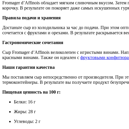
Fromager d’Affinois обладает мягким сливочным вкусом. Затем
корочку. В результате он покоряет даже самых искушенных гур
Правила подачи и хранения
Достаньте сыр из холодильника за час до подачи. При этом оп
сочетается с фруктами и орехами. В результате раскрывается вес
Гастрономические сочетания
Сыр Fromager d’Affinois великолепен с игристыми винами. На
красными винами. Также он идеален с
фруктовыми конфитюр
Наши гарантии качества
Мы поставляем сыр непосредственно от производителя. При эт
термоконтейнеры. В результате вы получаете продукт безупречн
Пищевая ценность на 100 г:
Белки: 16 г
Жиры: 28 г
Углеводы: 2 г