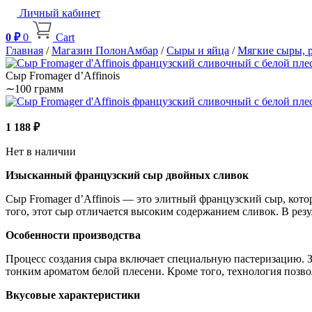
Личный кабинет
0
₽
0
Cart
Главная
/
Магазин ПолонАмбар
/
Сыры и яйца
/
Мягкие сыры, р
Сыр Fromager d’Affinois
∼100 грамм
1 188
₽
Нет в наличии
Изысканный французский сыр двойных сливок
Сыр Fromager d’Affinois — это элитный французский сыр, кот
того, этот сыр отличается высоким содержанием сливок. В резул
Особенности производства
Процесс создания сыра включает специальную пастеризацию. 
тонким ароматом белой плесени. Кроме того, технология позво
Вкусовые характеристики