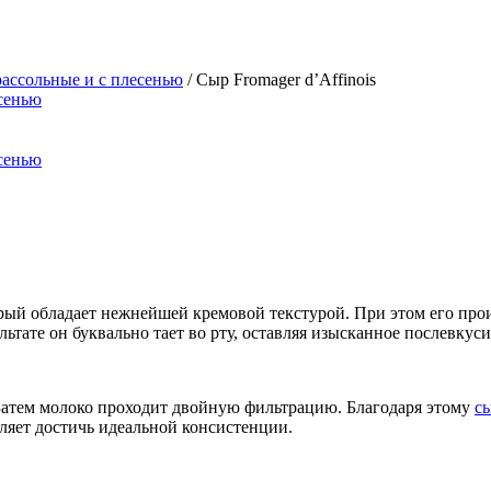
ассольные и с плесенью
/ Сыр Fromager d’Affinois
орый обладает нежнейшей кремовой текстурой. При этом его про
ьтате он буквально тает во рту, оставляя изысканное послевкуси
Затем молоко проходит двойную фильтрацию. Благодаря этому
с
ляет достичь идеальной консистенции.