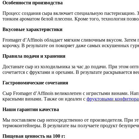
Особенности производства
Процесс создания сыра включает специальную пастеризацию. 
тонким ароматом белой плесени. Кроме того, технология позво
Вкусовые характеристики
Fromager d’Affinois обладает мягким сливочным вкусом. Затем
корочку. В результате он покоряет даже самых искушенных гур
Правила подачи и хранения
Достаньте сыр из холодильника за час до подачи. При этом оп
сочетается с фруктами и орехами. В результате раскрывается вес
Гастрономические сочетания
Сыр Fromager d’Affinois великолепен с игристыми винами. На
красными винами. Также он идеален с
фруктовыми конфитюр
Наши гарантии качества
Мы поставляем сыр непосредственно от производителя. При эт
термоконтейнеры. В результате вы получаете продукт безупречн
Пищевая ценность на 100 г: