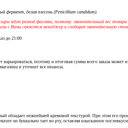
й фермент, белая плесень (Penicillium candidum).
 сыры идут разной фасовки, поэтому окончательный вес товара
заказа с Вами свяжется менеджер и сообщит окончательную стоим
аз до 21:00
т варьироваться, поэтому и итоговая сумма всего заказа может и
 магазина и уточнит все нюансы.
орый обладает нежнейшей кремовой текстурой. При этом его про
ьтате он буквально тает во рту, оставляя изысканное послевкуси