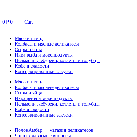
Перейти
к
содержимому
0
₽
0
Cart
Мясо и птица
Колбасы и мясные деликатесы
Сыры и яйца
Икра рыба и морепродукты
Пельмени ,чебуреки, котлеты и голубцы
Кофе и сладости
Консервированные закуски
Мясо и птица
Колбасы и мясные деликатесы
Сыры и яйца
Икра рыба и морепродукты
Пельмени ,чебуреки, котлеты и голубцы
Кофе и сладости
Консервированные закуски
ПолонАмбар — магазин деликатесов
Часто задаваемые вопросы