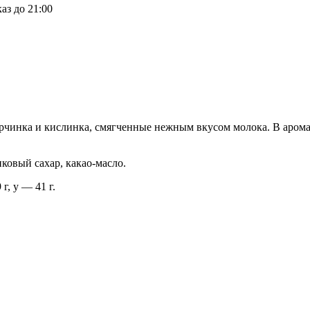
аз до 21:00
рчинка и кислинка, смягченные нежным вкусом молока. В аром
ковый сахар, какао-масло.
г, у — 41 г.