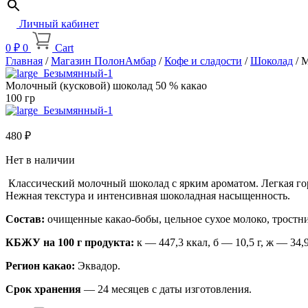
Личный кабинет
0
₽
0
Cart
Главная
/
Магазин ПолонАмбар
/
Кофе и сладости
/
Шоколад
/ 
Молочный (кусковой) шоколад 50 % какао
100 гр
480
₽
Нет в наличии
Классический молочный шоколад с ярким ароматом. Легкая го
Нежная текстура и интенсивная шоколадная насыщенность.
Состав:
очищенные какао-бобы, цельное сухое молоко, тростни
КБЖУ на 100 г продукта:
к — 447,3 ккал, б — 10,5 г, ж — 34,9 
Регион какао:
Эквадор.
Срок хранения
— 24 месяцев с даты изготовления.