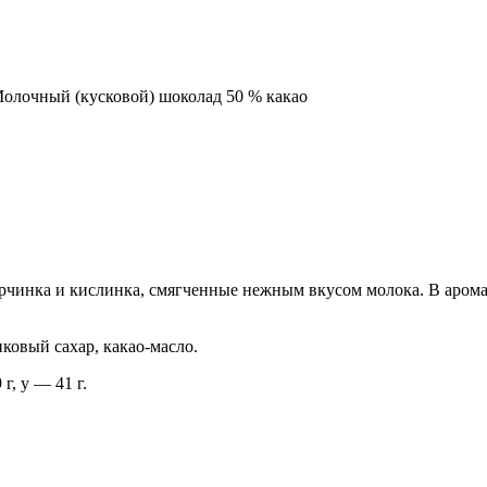
Молочный (кусковой) шоколад 50 % какао
рчинка и кислинка, смягченные нежным вкусом молока. В аром
ковый сахар, какао-масло.
г, у — 41 г.