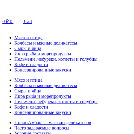
Перейти
к
содержимому
0
₽
0
Cart
Мясо и птица
Колбасы и мясные деликатесы
Сыры и яйца
Икра рыба и морепродукты
Пельмени ,чебуреки, котлеты и голубцы
Кофе и сладости
Консервированные закуски
Мясо и птица
Колбасы и мясные деликатесы
Сыры и яйца
Икра рыба и морепродукты
Пельмени ,чебуреки, котлеты и голубцы
Кофе и сладости
Консервированные закуски
ПолонАмбар — магазин деликатесов
Часто задаваемые вопросы
Условия доставки