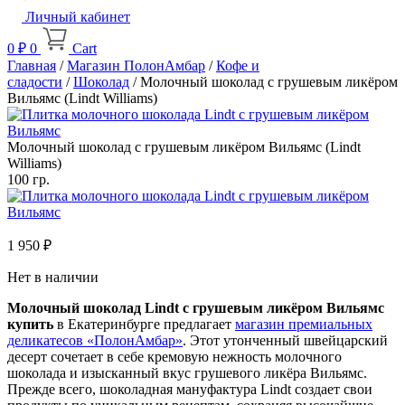
Личный кабинет
0
₽
0
Cart
Главная
/
Магазин ПолонАмбар
/
Кофе и
сладости
/
Шоколад
/ Молочный шоколад с грушевым ликёром
Вильямс (Lindt Williams)
Молочный шоколад с грушевым ликёром Вильямс (Lindt
Williams)
100 гр.
1 950
₽
Нет в наличии
Молочный шоколад Lindt с грушевым ликёром Вильямс
купить
в Екатеринбурге предлагает
магазин премиальных
деликатесов «ПолонАмбар»
. Этот утонченный швейцарский
десерт сочетает в себе кремовую нежность молочного
шоколада и изысканный вкус грушевого ликёра Вильямс.
Прежде всего, шоколадная мануфактура Lindt создает свои