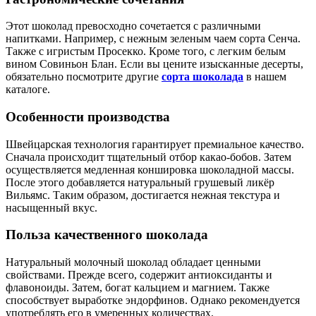
Этот шоколад превосходно сочетается с различными
напитками. Например, с нежным зеленым чаем сорта Сенча.
Также с игристым Просекко. Кроме того, с легким белым
вином Совиньон Блан. Если вы цените изысканные десерты,
обязательно посмотрите другие
сорта шоколада
в нашем
каталоге.
Особенности производства
Швейцарская технология гарантирует премиальное качество.
Сначала происходит тщательный отбор какао-бобов. Затем
осуществляется медленная коншировка шоколадной массы.
После этого добавляется натуральный грушевый ликёр
Вильямс. Таким образом, достигается нежная текстура и
насыщенный вкус.
Польза качественного шоколада
Натуральный молочный шоколад обладает ценными
свойствами. Прежде всего, содержит антиоксиданты и
флавоноиды. Затем, богат кальцием и магнием. Также
способствует выработке эндорфинов. Однако рекомендуется
употреблять его в умеренных количествах.