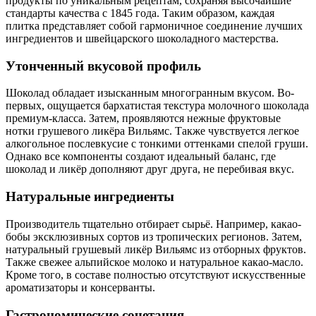
продукты по уникальным рецептам, сохраняя высочайшие
стандарты качества с 1845 года. Таким образом, каждая
плитка представляет собой гармоничное соединение лучших
ингредиентов и швейцарского шоколадного мастерства.
Утонченный вкусовой профиль
Шоколад обладает изысканным многогранным вкусом. Во-
первых, ощущается бархатистая текстура молочного шоколада
премиум-класса. Затем, проявляются нежные фруктовые
нотки грушевого ликёра Вильямс. Также чувствуется легкое
алкогольное послевкусие с тонкими оттенками спелой груши.
Однако все компоненты создают идеальный баланс, где
шоколад и ликёр дополняют друг друга, не перебивая вкус.
Натуральные ингредиенты
Производитель тщательно отбирает сырьё. Например, какао-
бобы эксклюзивных сортов из тропических регионов. Затем,
натуральный грушевый ликёр Вильямс из отборных фруктов.
Также свежее альпийское молоко и натуральное какао-масло.
Кроме того, в составе полностью отсутствуют искусственные
ароматизаторы и консерванты.
Гастрономические сочетания