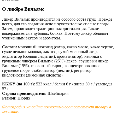
О ликёре Вильямс
Ликёр Вильямс производится из особого сорта груш. Прежде
всего, для его создания используются только спелые плоды.
Затем, происходит традиционная дистилляция. Также
выдерживается в дубовых бочках. Поэтому ликёр обладает
утонченным вкусом и ароматом.
Состав:
молочный шоколад (сахар, какао масло, какао тертое,
сухое цельное молоко, лактоза, сухой молочный жир,
эмульгатор (соевый лецитин), ароматизатор), начинка с
грушевым ликёром Вильямс (25%) (сахар, грушевый ликёр
Вильямс (15%), глюкозный сироп, концентрированное
грушевое пюре, стабилизатор (пектин), регулятор
кислотности (лимонная кислота)).
КБЖУ (на 100 г):
523 ккал / белки 6 г / жиры 30 г / углеводы
57 г
Страна производитель:
Швейцария
Регион:
Цюрих
Фотография на сайте полностью соответствует товару в
магазине.