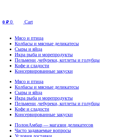
Перейти
к
содержимому
0
Cart
0
₽
Мясо и птица
Колбасы и мясные деликатесы
Сыры и яйца
Икра рыба и морепродукты
Пельмени ,чебуреки, котлеты и голубцы
Кофе и сладости
Консервированные закуски
Мясо и птица
Колбасы и мясные деликатесы
Сыры и яйца
Икра рыба и морепродукты
Пельмени ,чебуреки, котлеты и голубцы
Кофе и сладости
Консервированные закуски
ПолонАмбар — магазин деликатесов
Часто задаваемые вопросы
Условия доставки