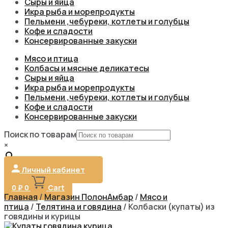
Сыры и яйца
Икра рыба и морепродукты
Пельмени ,чебуреки, котлеты и голубцы
Кофе и сладости
Консервированные закуски
Мясо и птица
Колбасы и мясные деликатесы
Сыры и яйца
Икра рыба и морепродукты
Пельмени ,чебуреки, котлеты и голубцы
Кофе и сладости
Консервированные закуски
Поиск по товарам
×
Личный кабинет
0
₽
0
Cart
Главная
/
Магазин ПолонАмбар
/
Мясо и
птица
/
Телятина и говядина
/ Колбаски (купаты) из
говядины и курицы