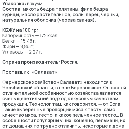
Упаковка:
вакуум.
Состав:
мякоть бедра телятины, филе бедра
курицы, масло растительное, соль, перец черный,
натуральная оболочка (черева свиная).
КБЖУ на 100 гр:
Калорийность — 172 ккал;
Белки — 15,48 г;
Жиры — 8,86 г;
Углеводы — 2,27 г.
Страна производитель:
Россия.
Поставщик:
«Салават»
Фермерское хозяйство «Салават» находится в
Челябинской области, в селе Березовское. Основной
отличительной особенностью хозяйства является
очень щепетильный подход к вкусовым качествам
продукции. Технолог там, как говорится, — от Бога.
Такие выверенные пропорции мяса к тесту, само
качество мяса, тесто, а какое пельменное тесто… В
особенности популярны у них, конечно, пельмени, их
от домашних то трудно отличить, некоторые и дома