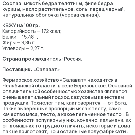
Состав:
мякоть бедра телятины, филе бедра
курицы, масло растительное, соль, перец черный,
натуральная оболочка (черева свиная).
КБЖУ на 100 гр:
Калорийность — 172 ккал;
Белки — 15,48 г;
Жиры — 8,86 г;
Углеводы — 2,27 г.
Страна производитель:
Россия.
Поставщик:
«Салават»
Фермерское хозяйство «Салават» находится в
Челябинской области, в селе Березовское. Основной
отличительной особенностью хозяйства является
очень щепетильный подход к вкусовым качествам
продукции. Технолог там, как говорится, — от Бога.
Такие выверенные пропорции мяса к тесту, само
качество мяса, тесто, а какое пельменное тесто… В
особенности популярны у них, конечно, пельмени, их
от домашних то трудно отличить, некоторые и дома
так не приготовят, но и остальные полуфабрикаты: